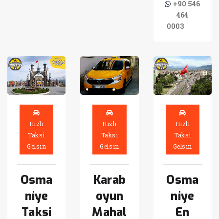
+90 546
464
0003
Hızlı
Hızlı
Hızlı
Taksi
Taksi
Taksi
Gelsin
Gelsin
Gelsin
Osma
Karab
Osma
niye
oyun
niye
Taksi
Mahal
En