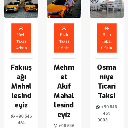
Hızlı
Hızlı
Hızlı
Taksi
Taksi
Taksi
Gelsin
Gelsin
Gelsin
Fakıuş
Mehm
Osma
ağı
et
niye
Mahal
Akif
Ticari
lesind
Mahal
Taksi
eyiz
lesind
+90 546
eyiz
464
+90 546
0003
464
+90 546