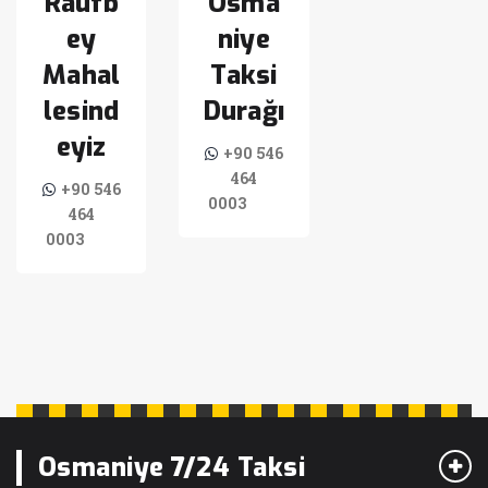
Raufb
Osma
ey
niye
Mahal
Taksi
lesind
Durağı
eyiz
+90 546
464
+90 546
0003
464
0003
Osmaniye 7/24 Taksi