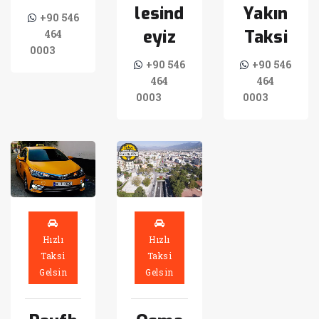
lesind
Yakın
+90 546
eyiz
Taksi
464
0003
+90 546
+90 546
464
464
0003
0003
Hızlı
Hızlı
Taksi
Taksi
Gelsin
Gelsin