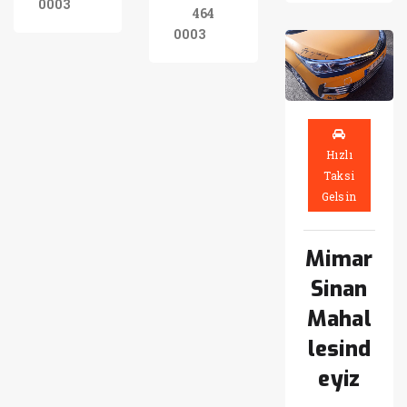
0003
464
0003
Hızlı
Taksi
Gelsin
Mimar
Sinan
Mahal
lesind
eyiz