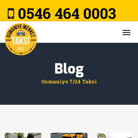
×
ANASAYFA
0546 464 0003
HAKKIMIZDA
HIZMETLERIMIZ
ARAÇLARIMIZ
BLOG
Blog
İLETIŞIM
Osmaniye 7/24 Taksi