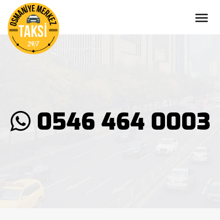
×
ANASAYFA
HAKKIMIZDA
HIZMETLERIMIZ
ARAÇLARIMIZ
BLOG
0546 464 0003
İLETIŞIM